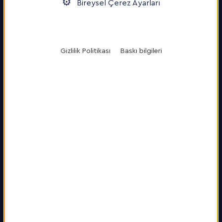
Bireysel Çerez Ayarları
Gizlilik Politikası
Baskı bilgileri
Bize Ulaşın
FrankfurtRheinMain GmbH
International Marketing
of the Region
Unterschweinstiege 8
60549 Frankfurt am Main
Tel.: +49 69 686038–0
info
@
frm-united
.
com
Hakkımızda
Hizmetlerimiz
Basın Merkezi